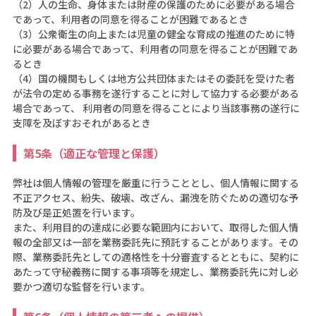
（2）人の生命、身体または財産の保護のために必要がある場合
であって、利用者の同意を得ることが困難であるとき
（3）公衆衛生の向上または児童の健全な育成の推進のために特
に必要がある場合であって、利用者の同意を得ることが困難であ
るとき
（4）国の機関もしくは地方公共団体またはその委託を受けた者
が法令の定める事務を遂行することに対して協力する必要がある
場合であって、 利用者の同意を得ることにより当該事務の遂行に
支障を及ぼすおそれがあるとき
第5条（適正な管理と保護）
弊社は個人情報の管理を厳重に行うこととし、個人情報に関する
不正アクセス、紛失、破壊、改ざん、漏洩を防ぐための適切な予
防及び是正処置を行います。
また、利用目的の達成に必要な範囲内において、取得した個人情
報の全部又は一部を業務委託先に預託することがあります。その
際、業務委託先としての適格性を十分審査するとともに、契約に
あたって守秘義務に関する事項等を規定し、業務委託先に対し必
要かつ適切な監督を行います。