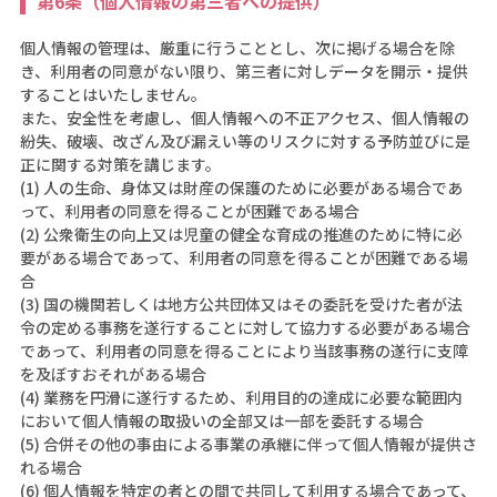
第6条（個人情報の第三者への提供）
個人情報の管理は、厳重に行うこととし、次に掲げる場合を除
き、利用者の同意がない限り、第三者に対しデータを開示・提供
することはいたしません。
また、安全性を考慮し、個人情報への不正アクセス、個人情報の
紛失、破壊、改ざん及び漏えい等のリスクに対する予防並びに是
正に関する対策を講じます。
(1) 人の生命、身体又は財産の保護のために必要がある場合であ
って、利用者の同意を得ることが困難である場合
(2) 公衆衛生の向上又は児童の健全な育成の推進のために特に必
要がある場合であって、利用者の同意を得ることが困難である場
合
(3) 国の機関若しくは地方公共団体又はその委託を受けた者が法
令の定める事務を遂行することに対して協力する必要がある場合
であって、利用者の同意を得ることにより当該事務の遂行に支障
を及ぼすおそれがある場合
(4) 業務を円滑に遂行するため、利用目的の達成に必要な範囲内
において個人情報の取扱いの全部又は一部を委託する場合
(5) 合併その他の事由による事業の承継に伴って個人情報が提供さ
れる場合
(6) 個人情報を特定の者との間で共同して利用する場合であって、