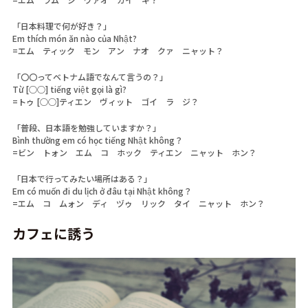
「日本料理で何が好き？」
Em thích món ăn nào của Nhật?
=エム ティック モン アン ナオ クァ ニャット？
「〇〇ってベトナム語でなんて言うの？」
Từ [○○] tiếng việt gọi là gì?
=トゥ [○○]ティエン ヴィット ゴイ ラ ジ？
「普段、日本語を勉強していますか？」
Bình thường em có học tiếng Nhật không？
=ビン トォン エム コ ホック ティエン ニャット ホン？
「日本で行ってみたい場所はある？」
Em có muốn đi du lịch ở đâu tại Nhật không？
=エム コ ムォン ディ ヅゥ リック タイ ニャット ホン？
カフェに誘う