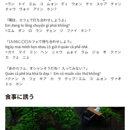
=ラン トイ エム コ ムォン ディ ウォン チャ スゥア チャン
チャウ ヴォイ アイン ホン？
「明日、カフェで打ち合わせしようよ」
Em đang lo lắng chuyện gì phải không?
=エム ダン ロ ラン チェン ジ ファイ ホン？
「15:00に〇〇カフェで待ち合わせしよう」
Ngày mai mình hẹn nhau 15 giờ ở quán cà phê nhé.
=ガイ マイ ミン ヘン ニャウ ムォイ ラム ジョ オ クァン
カ フェ ニェ
「あのカフェ、オシャレそうだね！ 入ってみない？」
Quàn cà phê kia khá là đẹp！ Em có muốn vào thử không?
=クァン カ フェ キア カ ラ デップ！エム コ ムォン ヴァオ
トゥ ホン
食事に誘う