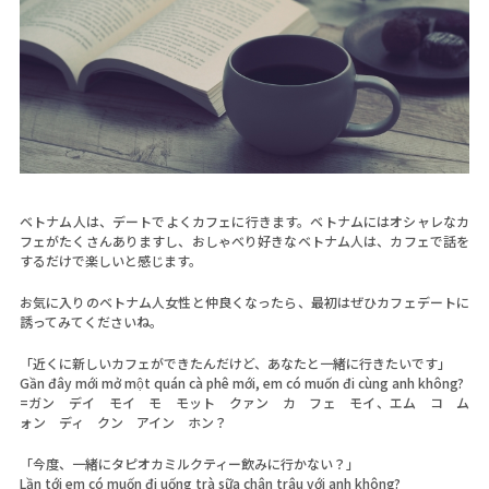
ベトナム人は、デートでよくカフェに行きます。ベトナムにはオシャレなカ
フェがたくさんありますし、おしゃべり好きなベトナム人は、カフェで話を
するだけで楽しいと感じます。
お気に入りのベトナム人女性と仲良くなったら、最初はぜひカフェデートに
誘ってみてくださいね。
「近くに新しいカフェができたんだけど、あなたと一緒に行きたいです」
Gần đây mới mở một quán cà phê mới, em có muốn đi cùng anh không?
=ガン デイ モイ モ モット クァン カ フェ モイ、エム コ ム
ォン ディ クン アイン ホン？
「今度、一緒にタピオカミルクティー飲みに行かない？」
Lần tới em có muốn đi uống trà sữa chân trâu với anh không?