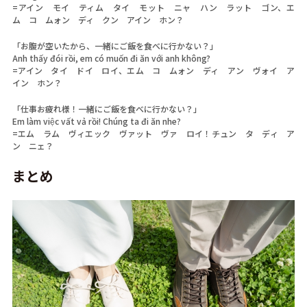
=アイン モイ ティム タイ モット ニャ ハン ラット ゴン、エ
ム コ ムォン ディ クン アイン ホン？
「お腹が空いたから、一緒にご飯を食べに行かない？」
Anh thấy đói rồi, em có muốn đi ăn với anh không?
=アイン タイ ドイ ロイ、エム コ ムォン ディ アン ヴォイ ア
イン ホン？
「仕事お疲れ様！一緒にご飯を食べに行かない？」
Em làm việc vất vả rồi! Chúng ta đi ăn nhe?
=エム ラム ヴィエック ヴァット ヴァ ロイ！チュン タ ディ ア
ン ニェ？
まとめ