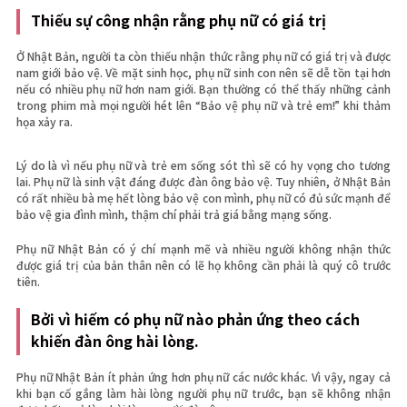
Thiếu sự công nhận rằng phụ nữ có giá trị
Ở Nhật Bản, người ta còn thiếu nhận thức rằng phụ nữ có giá trị và được
nam giới bảo vệ. Về mặt sinh học, phụ nữ sinh con nên sẽ dễ tồn tại hơn
nếu có nhiều phụ nữ hơn nam giới. Bạn thường có thể thấy những cảnh
trong phim mà mọi người hét lên “Bảo vệ phụ nữ và trẻ em!” khi thảm
họa xảy ra.
Lý do là vì nếu phụ nữ và trẻ em sống sót thì sẽ có hy vọng cho tương
lai. Phụ nữ là sinh vật đáng được đàn ông bảo vệ. Tuy nhiên, ở Nhật Bản
có rất nhiều bà mẹ hết lòng bảo vệ con mình, phụ nữ có đủ sức mạnh để
bảo vệ gia đình mình, thậm chí phải trả giá bằng mạng sống.
Phụ nữ Nhật Bản có ý chí mạnh mẽ và nhiều người không nhận thức
được giá trị của bản thân nên có lẽ họ không cần phải là quý cô trước
tiên.
Bởi vì hiếm có phụ nữ nào phản ứng theo cách
khiến đàn ông hài lòng.
Phụ nữ Nhật Bản ít phản ứng hơn phụ nữ các nước khác. Vì vậy, ngay cả
khi bạn cố gắng làm hài lòng người phụ nữ trước, bạn sẽ không nhận