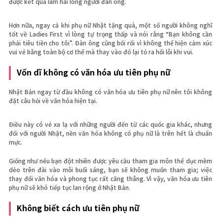
được kết quả làm hài lòng người đàn ông.
Hơn nữa, ngay cả khi phụ nữ Nhật tặng quà, một số người không nghĩ
tốt về Ladies First vì lòng tự trọng thấp và nói rằng “Bạn không cần
phải tiêu tiền cho tôi”. Đàn ông cũng bối rối vì không thể hiện cảm xúc
vui vẻ bằng toàn bộ cơ thể mà thay vào đó lại tỏ ra hối lỗi khi vui.
Vốn dĩ không có văn hóa ưu tiên phụ nữ
Nhật Bản ngay từ đầu không có văn hóa ưu tiên phụ nữ nên tôi không
đặt câu hỏi về văn hóa hiện tại.
Điều này có vẻ xa lạ với những người đến từ các quốc gia khác, nhưng
đối với người Nhật, nền văn hóa không có phụ nữ là trên hết là chuẩn
mực.
Giống như nếu bạn đột nhiên được yêu cầu tham gia môn thể dục mềm
dẻo trên đài vào mỗi buổi sáng, bạn sẽ không muốn tham gia; việc
thay đổi văn hóa và phong tục rất căng thẳng. Vì vậy, văn hóa ưu tiên
phụ nữ sẽ khó tiếp tục lan rộng ở Nhật Bản.
Không biết cách ưu tiên phụ nữ